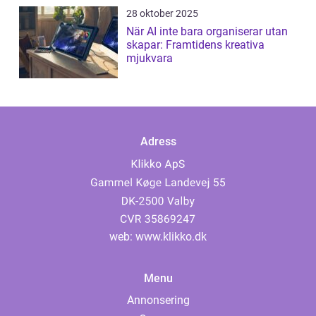
28 oktober 2025
När AI inte bara organiserar utan
skapar: Framtidens kreativa
mjukvara
Adress
web:
www.klikko.dk
Menu
Annonsering