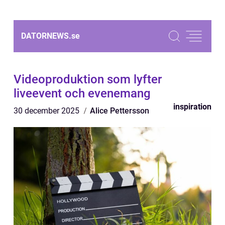
DATORNEWS.
se
Videoproduktion som lyfter
liveevent och evenemang
inspiration
30 december 2025
Alice Pettersson