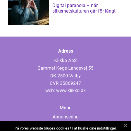
Digital paranoia – när
säkerhetskulturen går för långt
Adress
web:
www.klikko.dk
Menu
Annonsering
Om oss
På vores website bruges cookies til at huske dine indstillinger,