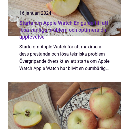
16 januari 2024
Starta om Apple Watch En guide till att
lösa vanliga problem och optimera din
upplevelse
Starta om Apple Watch för att maximera
dess prestanda och lösa tekniska problem
Övergripande översikt av att starta om Apple
Watch Apple Watch har blivit en oumbärlig
följeslagare för många privatpersoner, och
dess funktioner sträcker sig långt utöve...