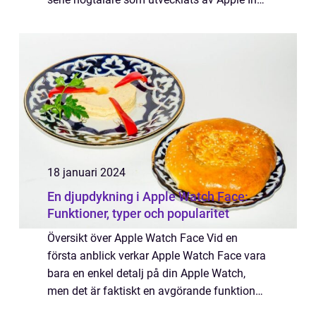
Dessa högtalare har blivit populära för sin
höga ljudkvalitet, smarta funk...
18 januari 2024
En djupdykning i Apple Watch Face:
Funktioner, typer och popularitet
Översikt över Apple Watch Face Vid en
första anblick verkar Apple Watch Face vara
bara en enkel detalj på din Apple Watch,
men det är faktiskt en avgörande funktion
för att anpassa och förbättra din