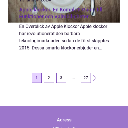
Apple klockor: En Komplett Guide till
Funktioner och Valmöjligheter
En Överblick av Apple Klockor Apple klockor
har revolutionerat den bärbara
teknologimarknaden sedan de först släpptes
2015. Dessa smarta klockor erbjuder en
mängd funktioner som sträcker sig långt
bortom en vanlig klocka och har blivit en
integrerad ...
1
2
3
…
27
Adress