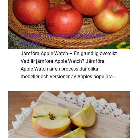
16 januari 2024
Jämföra Apple Watch: En grundlig
översikt
Jämföra Apple Watch – En grundlig översikt
Vad är jämföra Apple Watch? Jämföra
Apple Watch är en process där olika
modeller och versioner av Apples populära
smartklocka analyseras och bedöms utifrån
olika faktorer. Det inkluderar att titta på s...