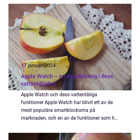
användarupplevelse. Apple Watch Face är
kort sagt d...
17 januari 2024
Apple Watch – en djupdykning i dess
vattentålighet
Apple Watch och dess vattentåliga
funktioner Apple Watch har blivit ett av de
mest populära smartklockorna på
marknaden, och en av de funktioner som har
fångat användarnas intresse är dess
vattentålighet. I denna artikel kommer vi att