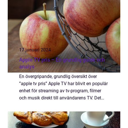
ge en grundlig ...
17 januari 2024
Apple TV pris – En grundlig guide och
analys
En övergripande, grundlig översikt över
”apple tv pris” Apple TV har blivit en populär
enhet för streaming av tv-program, filmer
och musik direkt till användarens TV. Det
finns ett antal olika modeller och priser att
välja mellan beroende...