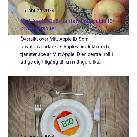
16 januari 2024
Mitt Apple ID: En omfattande guide för
privatpersoner
Översikt över Mitt Apple ID Som
privatanvändare av Apples produkter och
tjänster spelar Mitt Apple ID en central roll i
att ge dig tillgång till en mängd olika
funktioner och möjligheter. Det är ditt
personliga konto som kopplar samman alla
Apple-enh...
15 januari 2024