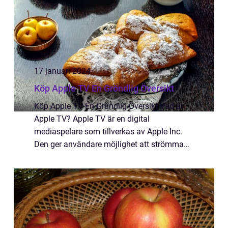
17 januari 2024
Köp Apple TV En Gröndlig Översikt
Köp Apple TV En Grundlig Översikt Vad är
Apple TV? Apple TV är en digital
mediaspelare som tillverkas av Apple Inc.
Den ger användare möjlighet att strömma
olika typer av innehåll via internet till sina
TV-apparater. Apple TV har utvecklats över
åren...