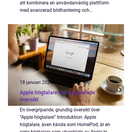
att kombinera en användarvänlig plattform
med avancerad bildhantering och
delningsfunktioner har Apple Bilder blivit ett
föredraget verktyg för att organisera och
del...
18 januari 2024
Apple högtalare: En djupgående
översikt
En övergripande, grundlig översikt över
”Apple högtalare” Introduktion: Apple
högtalare, även kända som HomePod, är en
serie högtalare som utvecklats av Apple Inc.