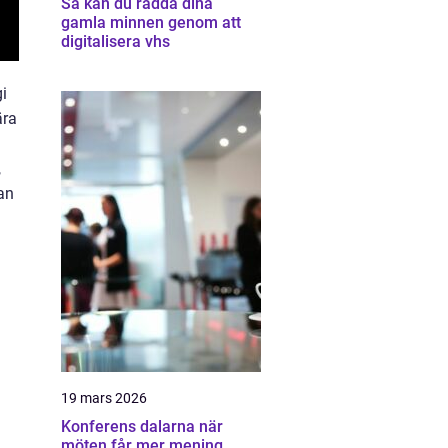
Så kan du rädda dina
gamla minnen genom att
digitalisera vhs
i
ära
,
lan
19 mars 2026
Konferens dalarna när
möten får mer mening