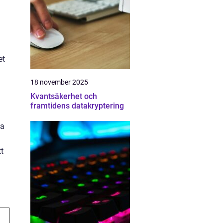
et
18 november 2025
Kvantsäkerhet och
framtidens datakryptering
ya
tt