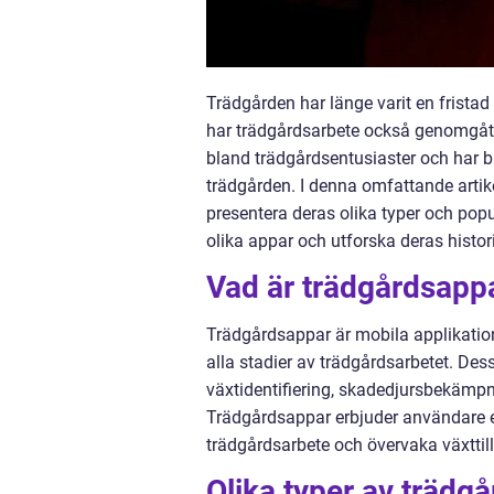
Trädgården har länge varit en frista
har trädgårdsarbete också genomgått 
bland trädgårdsentusiaster och har bl
trädgården. I denna omfattande artike
presentera deras olika typer och popu
olika appar och utforska deras histor
Vad är trädgårdsapp
Trädgårdsappar är mobila applikatione
alla stadier av trädgårdsarbetet. De
växtidentifiering, skadedjursbekämpn
Trädgårdsappar erbjuder användare en
trädgårdsarbete och övervaka växttill
Olika typer av trädg