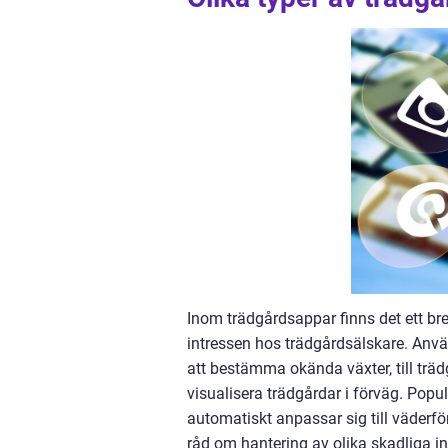
Inom trädgårdsappar finns det ett bre
intressen hos trädgårdsälskare. Använ
att bestämma okända växter, till trä
visualisera trädgårdar i förväg. Po
automatiskt anpassar sig till väderf
råd om hantering av olika skadliga i