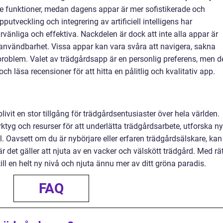
 funktioner, medan dagens appar är mer sofistikerade och
veckling och integrering av artificiell intelligens har
vänliga och effektiva. Nackdelen är dock att inte alla appar är
nvändbarhet. Vissa appar kan vara svåra att navigera, sakna
problem. Valet av trädgårdsapp är en personlig preferens, men d
g och läsa recensioner för att hitta en pålitlig och kvalitativ app.
livit en stor tillgång för trädgårdsentusiaster över hela världen.
tyg och resurser för att underlätta trädgårdsarbete, utforska n
l. Oavsett om du är nybörjare eller erfaren trädgårdsälskare, kan
 det gäller att njuta av en vacker och välskött trädgård. Med rä
ll en helt ny nivå och njuta ännu mer av ditt gröna paradis.
FAQ