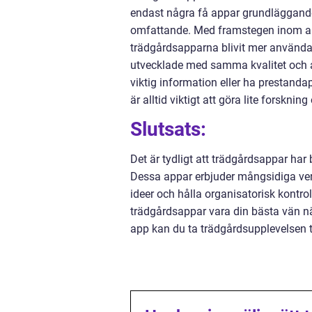
endast några få appar grundläggande
omfattande. Med framstegen inom apput
trädgårdsapparna blivit mer användar
utvecklade med samma kvalitet och a
viktig information eller ha prestanda
är alltid viktigt att göra lite forsknin
Slutsats:
Det är tydligt att trädgårdsappar har b
Dessa appar erbjuder mångsidiga verk
ideer och hålla organisatorisk kontrol
trädgårdsappar vara din bästa vän när
app kan du ta trädgårdsupplevelsen ti