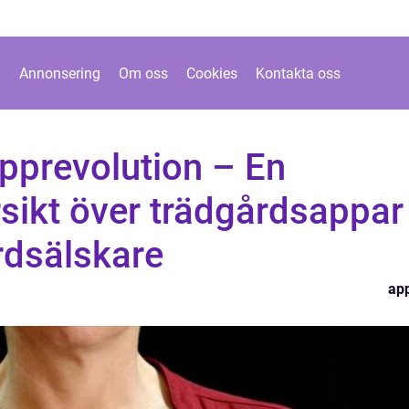
Annonsering
Om oss
Cookies
Kontakta oss
pprevolution – En
sikt över trädgårdsappar
årdsälskare
ap