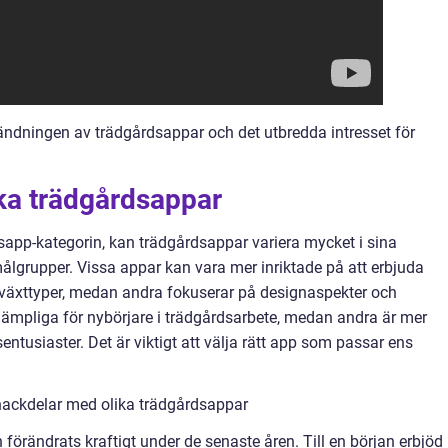
vändningen av trädgårdsappar och det utbredda intresset för
ika trädgårdsappar
rdsapp-kategorin, kan trädgårdsappar variera mycket i sina
ålgrupper. Vissa appar kan vara mer inriktade på att erbjuda
 växttyper, medan andra fokuserar på designaspekter och
lämpliga för nybörjare i trädgårdsarbete, medan andra är mer
ntusiaster. Det är viktigt att välja rätt app som passar ens
nackdelar med olika trädgårdsappar
örändrats kraftigt under de senaste åren. Till en början erbjöd