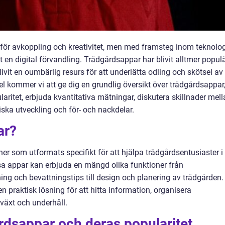
d för avkoppling och kreativitet, men med framsteg inom teknolog
en digital förvandling. Trädgårdsappar har blivit alltmer popul
ivit en oumbärlig resurs för att underlätta odling och skötsel av
l kommer vi att ge dig en grundlig översikt över trädgårdsappar
laritet, erbjuda kvantitativa mätningar, diskutera skillnader mel
iska utveckling och för- och nackdelar.
ar?
r som utformats specifikt för att hjälpa trädgårdsentusiaster i
ssa appar kan erbjuda en mängd olika funktioner från
ing och bevattningstips till design och planering av trädgården.
 praktisk lösning för att hitta information, organisera
växt och underhåll.
årdsappar och deras popularitet