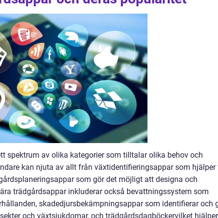
tt spektrum av olika kategorier som tilltalar olika behov och
dare kan njuta av allt från växtidentifieringsappar som hjälper t
dgårdsplaneringsappar som gör det möjligt att designa och
pulära trädgårdsappar inkluderar också bevattningssystem som
örhållanden, skadedjursbekämpningsappar som identifierar och 
nsekter och växtsjukdomar, och trädgårdsdagböckervilket hjälper