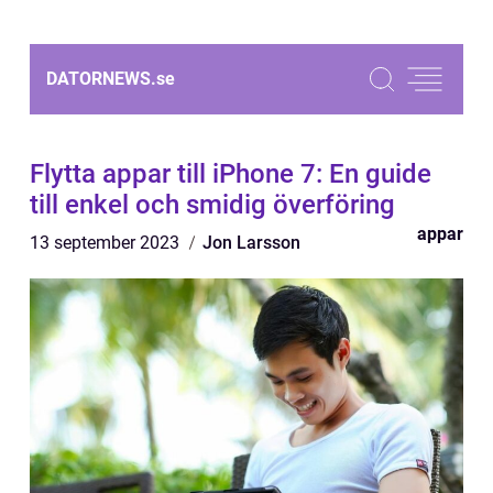
DATORNEWS.
se
Flytta appar till iPhone 7: En guide
till enkel och smidig överföring
appar
13 september 2023
Jon Larsson