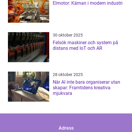
Elmotor: Kärnan i modern industri
30 oktober 2025
Felsök maskiner och system på
distans med IoT och AR
28 oktober 2025
När AI inte bara organiserar utan
skapar: Framtidens kreativa
mjukvara
Adress