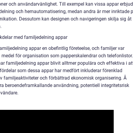
oner och användarvänlighet. Till exempel kan vissa appar erbju
sdelning och hemautomatisering, medan andra är mer inriktade 
ikation. Dessutom kan designen och navigeringen skilja sig åt
.
kdelar med familjedelning appar
miljedelning appar en obefintlig företeelse, och familjer var
lla medel för organisation som papperskalendrar och telefonlistor.
r familjedelning appar blivit alltmer populära och effektiva i at
e fördelar som dessa appar har medfört inkluderar förenklad
familjeaktiviteter och förbättrad ekonomisk organisering. Å
a beroendeframkallande användning, potentiell integritetsrisk
nvändare.