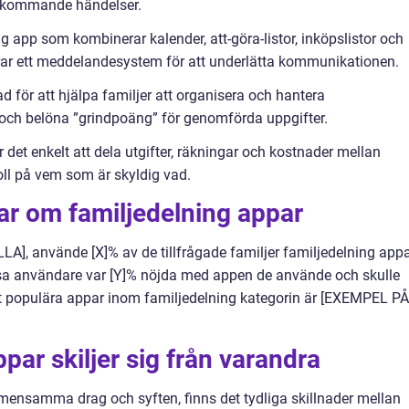
 kommande händelser.
ring app som kombinerar kalender, att-göra-listor, inköpslistor och
rar ett meddelandesystem för att underlätta kommunikationen.
 för att hjälpa familjer att organisera och hantera
 och belöna ”grindpoäng” för genomförda uppgifter.
det enkelt att dela utgifter, räkningar och kostnader mellan
ll på vem som är skyldig vad.
ar om familjedelning appar
LA], använde [X]% av de tillfrågade familjer familjedelning app
essa användare var [Y]% nöjda med appen de använde och skulle
lt populära appar inom familjedelning kategorin är [EXEMPEL PÅ
par skiljer sig från varandra
emensamma drag och syften, finns det tydliga skillnader mellan