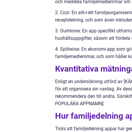
och meddela familjemedlemmar om
2. Cozi: En allt-i-ett familjeorganise
receptdelning, och som även inklude
3. OurHome: En app specifikt utformad
hushållsuppgifter, såsom att fördela
4. Splitwise: En ekonomi-app som gör 
familjemedlemmar, och som håller ko
Kvantitativa mätning
Enligt en undersökning utförd av [KÄL
för att organisera sin vardag. Av d
rekommendera den till andra. Särski
POPULÄRA APPNAMN].
Hur familjedelning ap
Trots att familjedelning appar har g