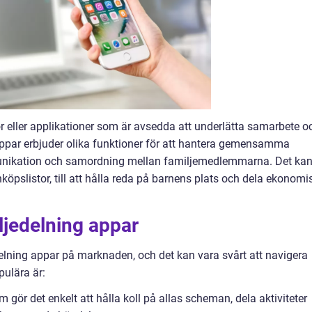
 eller applikationer som är avsedda att underlätta samarbete o
appar erbjuder olika funktioner för att hantera gemensamma
unikation och samordning mellan familjemedlemmarna. Det ka
inköpslistor, till att hålla reda på barnens plats och dela ekonomi
ljedelning appar
edelning appar på marknaden, och det kan vara svårt att navigera
ulära är:
gör det enkelt att hålla koll på allas scheman, dela aktiviteter