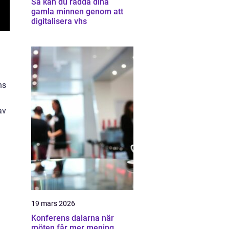
Så kan du rädda dina
gamla minnen genom att
digitalisera vhs
ns
av
19 mars 2026
Konferens dalarna när
möten får mer mening