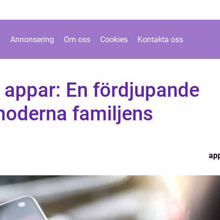
Annonsering
Om oss
Cookies
Kontakta oss
 appar: En fördjupande
 moderna familjens
ap