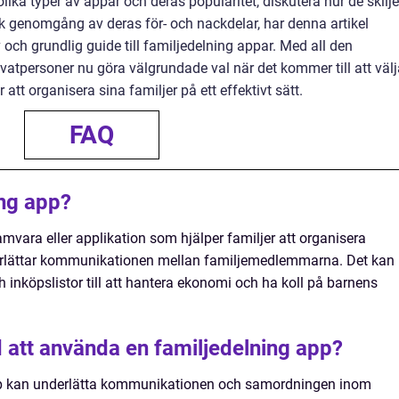
lika typer av appar och deras popularitet, diskutera hur de skilje
sk genomgång av deras för- och nackdelar, har denna artikel
 och grundlig guide till familjedelning appar. Med all den
vatpersoner nu göra välgrundade val när det kommer till att välj
tt organisera sina familjer på ett effektivt sätt.
FAQ
ing app?
mvara eller applikation som hjälper familjer att organisera
lättar kommunikationen mellan familjemedlemmarna. Det kan
ch inköpslistor till att hantera ekonomi och ha koll på barnens
 att använda en familjedelning app?
pp kan underlätta kommunikationen och samordningen inom