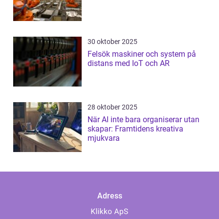
30 oktober 2025
Felsök maskiner och system på
distans med IoT och AR
28 oktober 2025
När AI inte bara organiserar utan
skapar: Framtidens kreativa
mjukvara
Adress