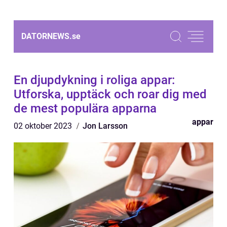
DATORNEWS.
se
En djupdykning i roliga appar:
Utforska, upptäck och roar dig med
de mest populära apparna
appar
02 oktober 2023
Jon Larsson