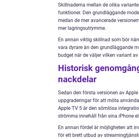
Skillnaderna mellan de olika variante
funktioner. Den grundläggande modelle
medan de mer avancerade versionerna
mer lagringsutrymme.
En annan viktig skillnad som bör nä
vara dyrare än den grundläggande mod
budget när de väljer vilken variant a
Historisk genomgång
nackdelar
Sedan den första versionen av Apple
uppgraderingar för att möta använda
Apple TV 5 är den sömlösa integrati
strömma innehåll från sina iPhone ell
En annan fördel är möjligheten att i
för ett brett utbud av streamingtjäns