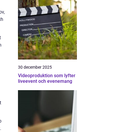
ov,
ch
t
h
30 december 2025
Videoproduktion som lyfter
liveevent och evenemang
t
p
.