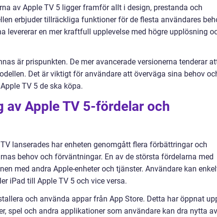
rna av Apple TV 5 ligger framför allt i design, prestanda och
n erbjuder tillräckliga funktioner för de flesta användares beh
 levererar en mer kraftfull upplevelse med högre upplösning o
mnas är prispunkten. De mer avancerade versionerna tenderar at
ellen. Det är viktigt för användare att överväga sina behov oc
v Apple TV 5 de ska köpa.
 av Apple TV 5-fördelar och
 TV lanserades har enheten genomgått flera förbättringar och
rnas behov och förväntningar. En av de största fördelarna med
onen med andra Apple-enheter och tjänster. Användare kan enkel
er iPad till Apple TV 5 och vice versa.
nstallera och använda appar från App Store. Detta har öppnat up
ter, spel och andra applikationer som användare kan dra nytta av