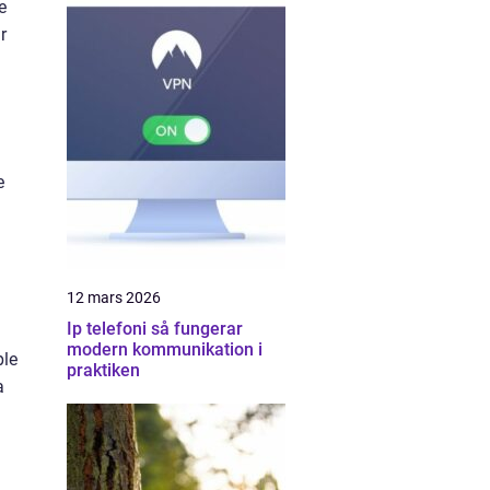
e
r
e
12 mars 2026
Ip telefoni så fungerar
modern kommunikation i
ple
praktiken
a