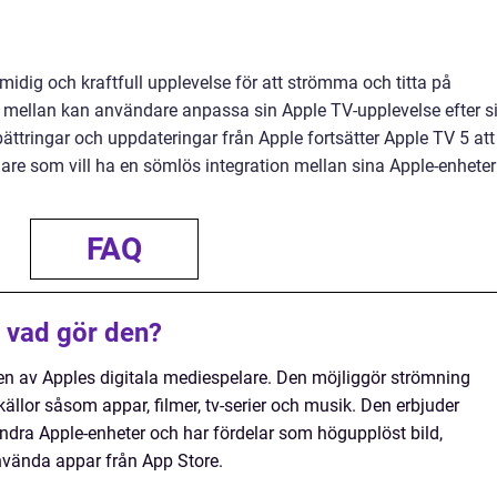
idig och kraftfull upplevelse för att strömma och titta på
lja mellan kan användare anpassa sin Apple TV-upplevelse efter s
ttringar och uppdateringar från Apple fortsätter Apple TV 5 att
dare som vill ha en sömlös integration mellan sina Apple-enheter
FAQ
 vad gör den?
en av Apples digitala mediespelare. Den möjliggör strömning
källor såsom appar, filmer, tv-serier och musik. Den erbjuder
dra Apple-enheter och har fördelar som högupplöst bild,
använda appar från App Store.