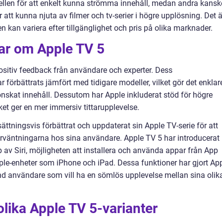
len för att enkelt kunna strömma innehåll, medan andra kansk
att kunna njuta av filmer och tv-serier i högre upplösning. Det ä
ven kan variera efter tillgänglighet och pris på olika marknader.
gar om Apple TV 5
positiv feedback från användare och experter. Dess
förbättrats jämfört med tidigare modeller, vilket gör det enklar
önskat innehåll. Dessutom har Apple inkluderat stöd för högre
lket ger en mer immersiv tittarupplevelse.
ättningsvis förbättrat och uppdaterat sin Apple TV-serie för att
rväntningarna hos sina användare. Apple TV 5 har introducerat
 av Siri, möjligheten att installera och använda appar från App
le-enheter som iPhone och iPad. Dessa funktioner har gjort Ap
land användare som vill ha en sömlös upplevelse mellan sina olik
olika Apple TV 5-varianter