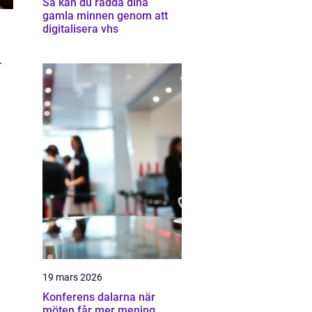
Så kan du rädda dina
gamla minnen genom att
digitalisera vhs
r
19 mars 2026
Konferens dalarna när
möten får mer mening