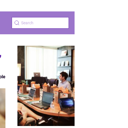
,
ple