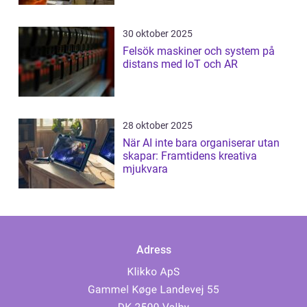
30 oktober 2025
Felsök maskiner och system på
distans med IoT och AR
28 oktober 2025
När AI inte bara organiserar utan
skapar: Framtidens kreativa
mjukvara
Adress