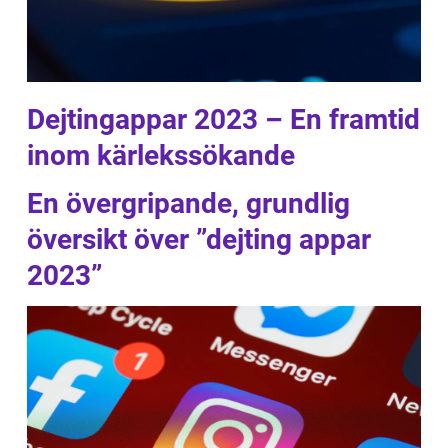
Dejtingappar 2023 – En framtid
inom kärlekssökande
En övergripande, grundlig
översikt över ”dejting appar
2023”