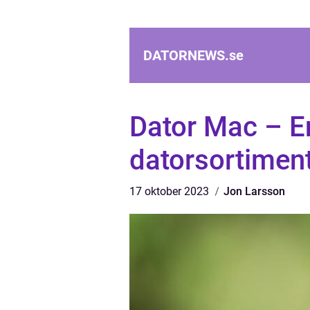
DATORNEWS.
se
Dator Mac – E
datorsortimen
17 oktober 2023
Jon Larsson