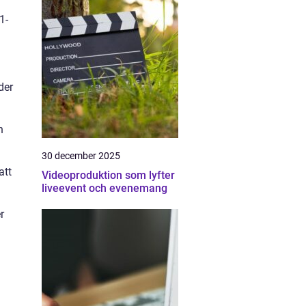
1-
der
h
30 december 2025
att
Videoproduktion som lyfter
liveevent och evenemang
r