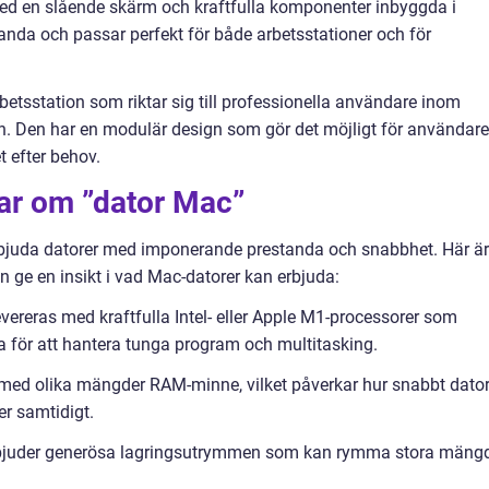
med en slående skärm och kraftfulla komponenter inbyggda i
nda och passar perfekt för både arbetsstationer och för
rbetsstation som riktar sig till professionella användare inom
n. Den har en modulär design som gör det möjligt för användar
 efter behov.
gar om ”dator Mac”
erbjuda datorer med imponerande prestanda och snabbhet. Här är
 ge en insikt i vad Mac-datorer kan erbjuda:
vereras med kraftfulla Intel- eller Apple M1-processorer som
a för att hantera tunga program och multitasking.
ed olika mängder RAM-minne, vilket påverkar hur snabbt dato
er samtidigt.
erbjuder generösa lagringsutrymmen som kan rymma stora mäng