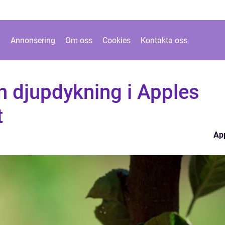
Annonsering
Om oss
Cookies
Kontakta oss
n djupdykning i Apples
t
Ap