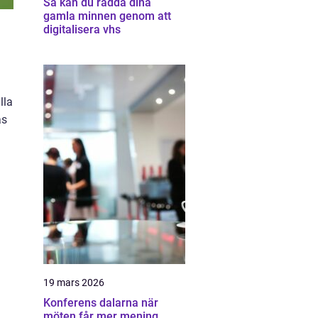
Så kan du rädda dina
gamla minnen genom att
digitalisera vhs
lla
as
19 mars 2026
Konferens dalarna när
möten får mer mening