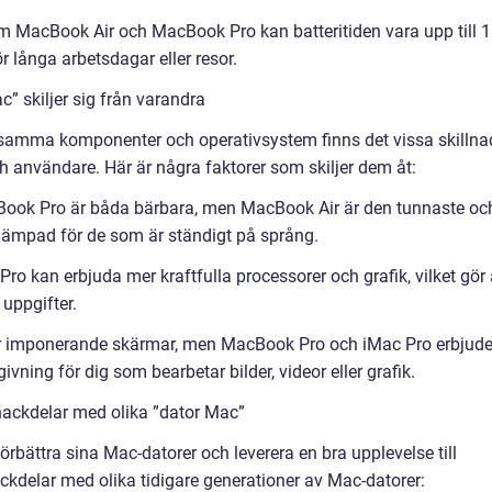
som MacBook Air och MacBook Pro kan batteritiden vara upp till 1
r långa arbetsdagar eller resor.
” skiljer sig från varandra
nsamma komponenter och operativsystem finns det vissa skillna
h användare. Här är några faktorer som skiljer dem åt:
cBook Pro är båda bärbara, men MacBook Air är den tunnaste oc
r lämpad för de som är ständigt på språng.
 kan erbjuda mer kraftfulla processorer och grafik, vilket gör 
uppgifter.
er imponerande skärmar, men MacBook Pro och iMac Pro erbjude
vning för dig som bearbetar bilder, videor eller grafik.
nackdelar med olika ”dator Mac”
örbättra sina Mac-datorer och leverera en bra upplevelse till
ckdelar med olika tidigare generationer av Mac-datorer: