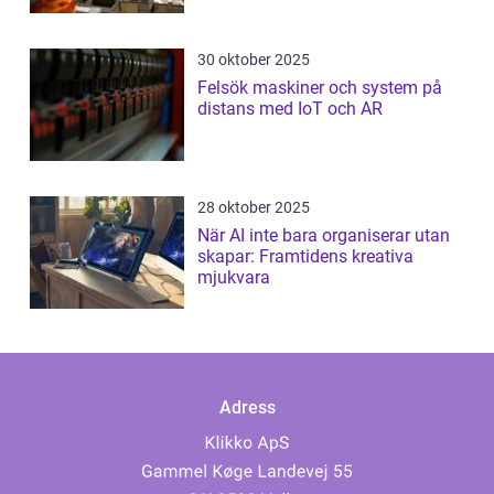
30 oktober 2025
Felsök maskiner och system på
distans med IoT och AR
28 oktober 2025
När AI inte bara organiserar utan
skapar: Framtidens kreativa
mjukvara
Adress