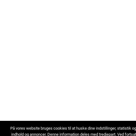
På vores website bruges cookies til at huske dine indstillinger, statistik o
indhold og annoncer. Denne information deles med tredjepart. Ved fortsa