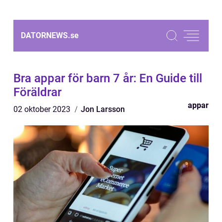
DATORNEWS.
se
Bra appar för barn 7 år: En Guide till
Föräldrar
appar
02 oktober 2023
Jon Larsson