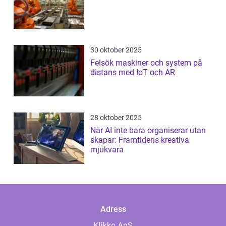
30 oktober 2025
Felsök maskiner och system på
distans med IoT och AR
28 oktober 2025
När AI inte bara organiserar utan
skapar: Framtidens kreativa
mjukvara
Adress