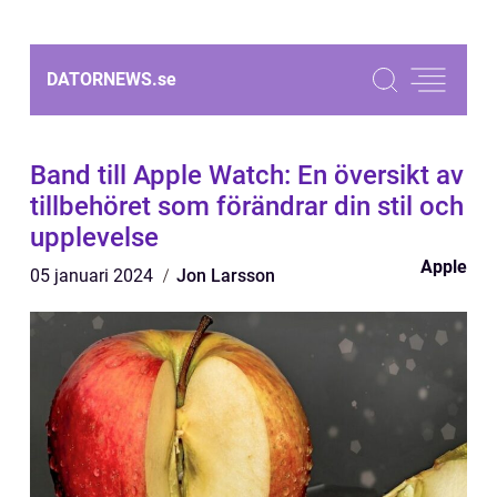
DATORNEWS.
se
Band till Apple Watch: En översikt av
tillbehöret som förändrar din stil och
upplevelse
Apple
05 januari 2024
Jon Larsson