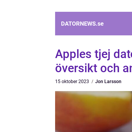
DATORNEWS.
se
Apples tjej da
översikt och a
15 oktober 2023
Jon Larsson