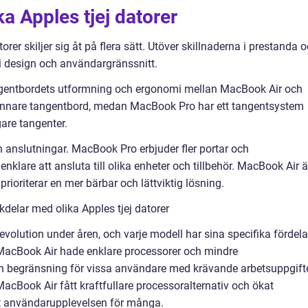
ka Apples tjej datorer
orer skiljer sig åt på flera sätt. Utöver skillnaderna i prestanda 
 i design och användargränssnitt.
tangentbordets utformning och ergonomi mellan MacBook Air och
unnare tangentbord, medan MacBook Pro har ett tangentsystem
are tangenter.
ch anslutningar. MacBook Pro erbjuder fler portar och
enklare att ansluta till olika enheter och tillbehör. MacBook Air ä
ioriterar en mer bärbar och lättviktig lösning.
delar med olika Apples tjej datorer
evolution under åren, och varje modell har sina specifika fördela
 MacBook Air hade enklare processorer och mindre
en begränsning för vissa användare med krävande arbetsuppgifte
acBook Air fått kraftfullare processoralternativ och ökat
at användarupplevelsen för många.