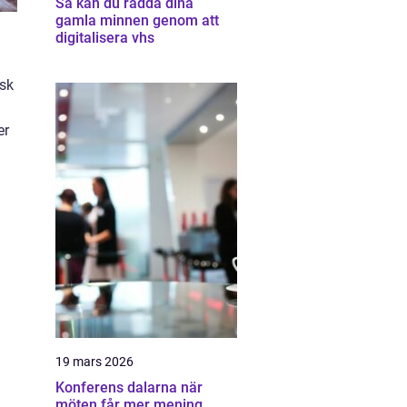
Så kan du rädda dina
gamla minnen genom att
digitalisera vhs
isk
er
19 mars 2026
Konferens dalarna när
möten får mer mening