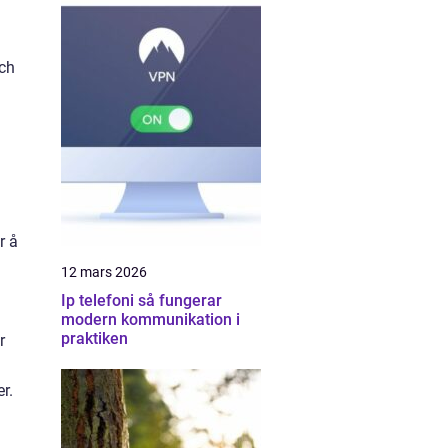
och
r å
12 mars 2026
Ip telefoni så fungerar
modern kommunikation i
praktiken
r
r.