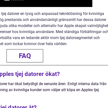
jej datorer en lyxig och anpassad tekniklösning för kvinnliga
ög prestanda och användarvänligt gränssnitt har dessa datorer
bjuda olika modeller och alternativ har Apple skapat valmöjlighe
erenser hos kvinnliga användare. Med ständiga förbättringar oc
fortsätta vara en ledande aktör inom tjej datorsegmentet och
tet som lockar kvinnor över hela världen.
FAQ
pples tjej datorer ökat?
torer har ökat betydligt de senaste åren. Enligt interna data från
ning av kvinnliga kunder som väljer att köpa en Apples tjej
tjej datorer åt?