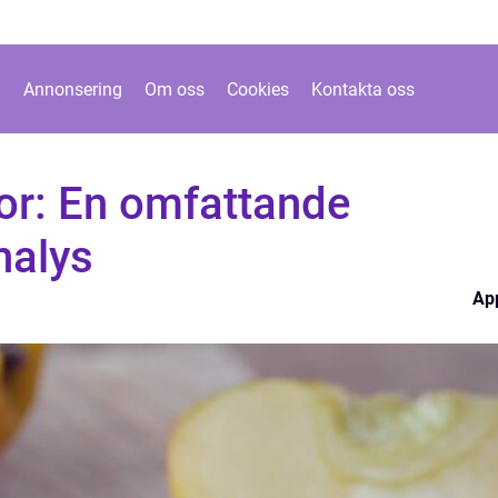
Annonsering
Om oss
Cookies
Kontakta oss
tor: En omfattande
nalys
Ap