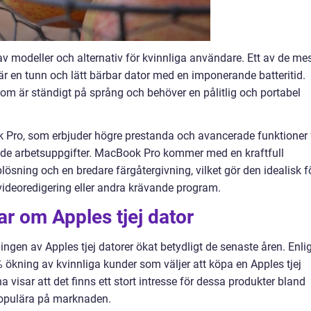
 av modeller och alternativ för kvinnliga användare. Ett av de me
r en tunn och lätt bärbar dator med en imponerande batteritid.
som är ständigt på språng och behöver en pålitlig och portabel
Pro, som erbjuder högre prestanda och avancerade funktioner 
de arbetsuppgifter. MacBook Pro kommer med en kraftfull
sning och en bredare färgåtergivning, vilket gör den idealisk f
 videoredigering eller andra krävande program.
ar om Apples tjej dator
ningen av Apples tjej datorer ökat betydligt de senaste åren. Enli
% ökning av kvinnliga kunder som väljer att köpa en Apples tjej
a visar att det finns ett stort intresse för dessa produkter bland
 populära på marknaden.