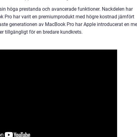
r sin höga prestanda och avancerade funktioner. Nackdelen har
ook Pro har varit en premiumprodukt med högre kostnad jämfört
te generationen av MacBook Pro har Apple introducerat en me
er tillgängligt för en bredare kundkrets.