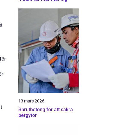
st
för
ör
13 mars 2026
gt
Sprutbetong för att säkra
bergytor