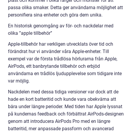
plast och kommer i olika färger och mönster för att
passa olika smaker. Detta ger användarna möjlighet att
personifiera sina enheter och göra dem unika.
En historisk genomgång av för- och nackdelar med
olika ”apple tillbehör”
Apple-tillbehör har verkligen utvecklats över tid och
förändrat hur vi använder våra Apple-enheter. Till
exempel var de första trådlösa hörlurarna från Apple,
AirPods, ett banbrytande tillbehör och erbjöd
användarna en trådlös ljudupplevelse som tidigare inte
var möjlig.
Nackdelen med dessa tidiga versioner var dock att de
hade en kort batteritid och kunde vara obekväma att
bära under längre perioder. Med tiden har Apple lyssnat
på kundernas feedback och förbättrat AirPods-designen
genom att introducera AirPods Pro med en längre
batteritid, mer anpassade passform och avancerad