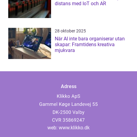
distans med IoT och AR
28 oktober 2025
När AI inte bara organiserar utan
skapar: Framtidens kreativa
mjukvara
Adress
web:
www.klikko.dk