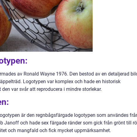
gotypen:
formades av Ronald Wayne 1976. Den bestod av en detaljerad bil
 äppelträd. Logotypen var komplex och hade en historisk
 den var svår att reproducera i mindre storlekar.
en:
logotypen är den regnbågsfärgade logotypen som användes frå
 Janoff och hade sex färgade ränder som gick från grönt till röt
vitet och mangfald och fick mycket uppmärksamhet.