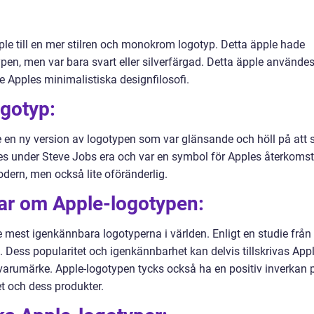
:
le till en mer stilren och monokrom logotyp. Detta äpple hade
n, men var bara svart eller silverfärgad. Detta äpple använde
e Apples minimalistiska designfilosofi.
ogotyp:
en ny version av logotypen som var glänsande och höll på att 
s under Steve Jobs era och var en symbol för Apples återkomst
dern, men också lite oföränderlig.
gar om Apple-logotypen:
mest igenkännbara logotyperna i världen. Enligt en studie från
Dess popularitet och igenkännbarhet kan delvis tillskrivas App
varumärke. Apple-logotypen tycks också ha en positiv inverkan 
 och dess produkter.