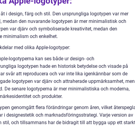
ika Apple-logotyper:
 åt i design, färg och stil. Den ursprungliga logotypen var mer
ull, medan den nuvarande logotypen är mer minimalistisk och
en var djärv och symboliserade kreativitet, medan den
e minimalism och enkelhet.
kdelar med olika Apple-logotyper:
pple-logotyperna kan ses både ur design- och
ngliga logotypen hade en historisk betydelse och visade på
r svår att reproducera och var inte lika igenkännbar som de
rgade logotypen var djärv och attraherade uppmärksamhet, men
id. De senare logotyperna är mer minimalistiska och moderna,
märkesidentitet och produkter.
pen genomgått flera förändringar genom åren, vilket återspegl
r i designestetik och marknadsföringsstrategi. Varje version av
stil, och tillsammans har de bidragit till att bygga upp ett stark