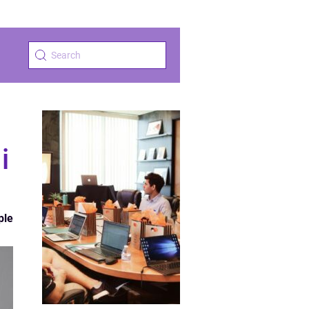
i
ple