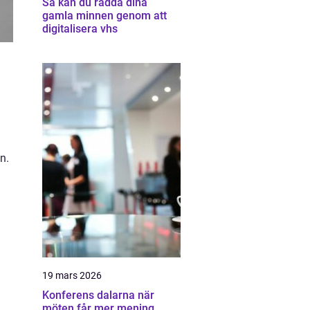
Så kan du rädda dina
gamla minnen genom att
digitalisera vhs
n.
19 mars 2026
Konferens dalarna när
möten får mer mening