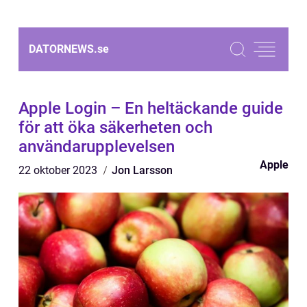
DATORNEWS.
se
Apple Login – En heltäckande guide
för att öka säkerheten och
användarupplevelsen
Apple
22 oktober 2023
Jon Larsson