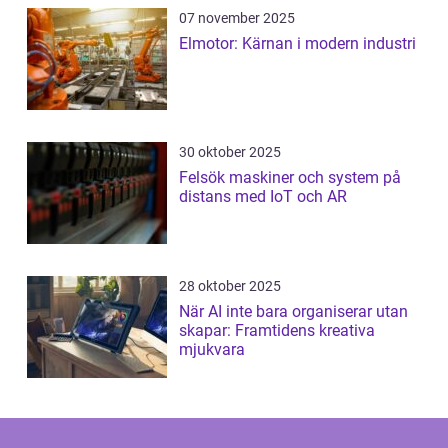
07 november 2025
Elmotor: Kärnan i modern industri
30 oktober 2025
Felsök maskiner och system på
distans med IoT och AR
28 oktober 2025
När AI inte bara organiserar utan
skapar: Framtidens kreativa
mjukvara