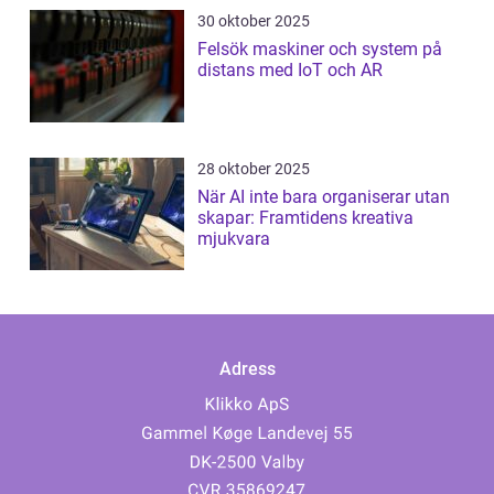
30 oktober 2025
Felsök maskiner och system på
distans med IoT och AR
28 oktober 2025
När AI inte bara organiserar utan
skapar: Framtidens kreativa
mjukvara
Adress