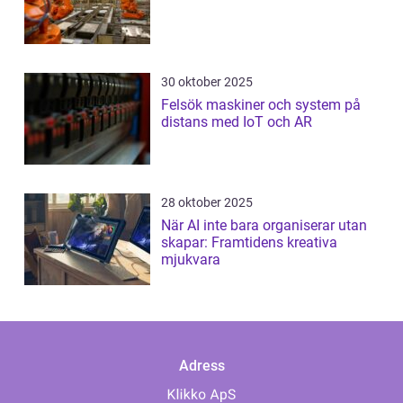
30 oktober 2025
Felsök maskiner och system på
distans med IoT och AR
28 oktober 2025
När AI inte bara organiserar utan
skapar: Framtidens kreativa
mjukvara
Adress