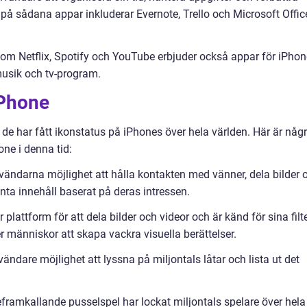
på sådana appar inkluderar Evernote, Trello och Microsoft Offic
som Netflix, Spotify och YouTube erbjuder också appar för iPhon
usik och tv-program.
iPhone
t de har fått ikonstatus på iPhones över hela världen. Här är någ
ne i denna tid:
ändarna möjlighet att hålla kontakten med vänner, dela bilder 
nta innehåll baserat på deras intressen.
plattform för att dela bilder och videor och är känd för sina filt
 människor att skapa vackra visuella berättelser.
ändare möjlighet att lyssna på miljontals låtar och lista ut det
ramkallande pusselspel har lockat miljontals spelare över hela