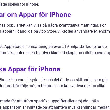
ade spelen för iPhone.
gar om Appar för iPhone
as popularitet kan vi se på några kvantitativa mätningar. För
r appar tillgängliga på App Store, vilket ger användare en enorm
ade App Store en omsättning på över 519 miljarder kronor under
omiska potentialen för utvecklare att skapa och distribuera ap
ika Appar för iPhone
iPhone kan vara betydande, och det är dessa skillnader som gör
vändare. Här följer några faktorer som kan variera mellan olika
rmade för att utföra specifika uppgifter eller erbjuda unika
nas appar som är inriktade på att hantera musiksamlingar, medan