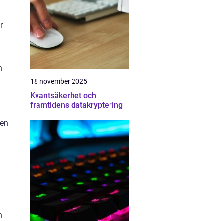
r
n
18 november 2025
Kvantsäkerhet och
framtidens datakryptering
 en
h