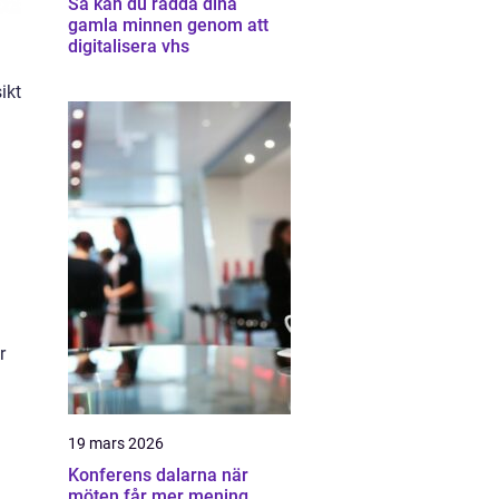
Så kan du rädda dina
gamla minnen genom att
digitalisera vhs
ikt
r
19 mars 2026
Konferens dalarna när
möten får mer mening