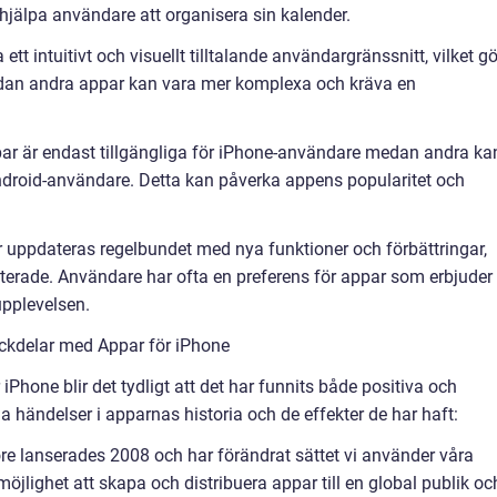
hjälpa användare att organisera sin kalender.
tt intuitivt och visuellt tilltalande användargränssnitt, vilket gö
medan andra appar kan vara mer komplexa och kräva en
ppar är endast tillgängliga för iPhone-användare medan andra ka
Android-användare. Detta kan påverka appens popularitet och
 uppdateras regelbundet med nya funktioner och förbättringar,
rade. Användare har ofta en preferens för appar som erbjuder
upplevelsen.
ckdelar med Appar för iPhone
 iPhone blir det tydligt att det har funnits både positiva och
ga händelser i apparnas historia och de effekter de har haft:
re lanserades 2008 och har förändrat sättet vi använder våra
jlighet att skapa och distribuera appar till en global publik oc