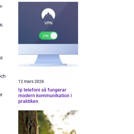
e-
e,
ra
och
12 mars 2026
Ip telefoni så fungerar
er
modern kommunikation i
praktiken