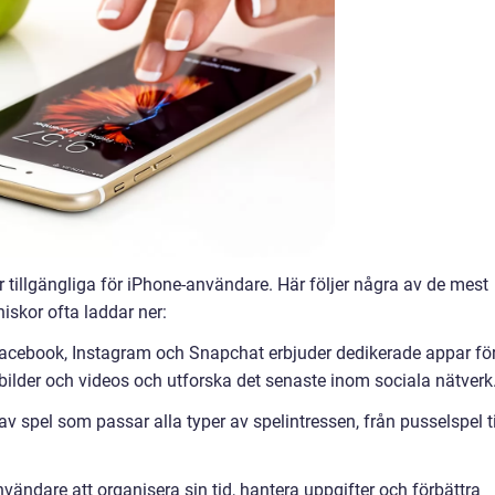
 tillgängliga för iPhone-användare. Här följer några av de mest
skor ofta laddar ner:
Facebook, Instagram och Snapchat erbjuder dedikerade appar fö
bilder och videos och utforska det senaste inom sociala nätverk
 av spel som passar alla typer av spelintressen, från pusselspel ti
nvändare att organisera sin tid, hantera uppgifter och förbättra