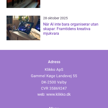
28 oktober 2025
När AI inte bara organiserar utan
skapar: Framtidens kreativa
mjukvara
Adress
web:
www.klikko.dk