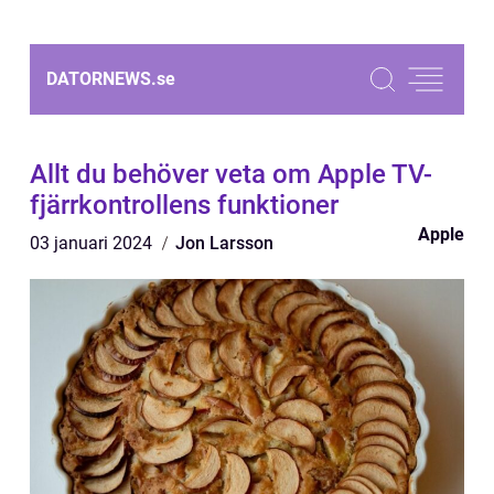
DATORNEWS.
se
Allt du behöver veta om Apple TV-
fjärrkontrollens funktioner
Apple
03 januari 2024
Jon Larsson