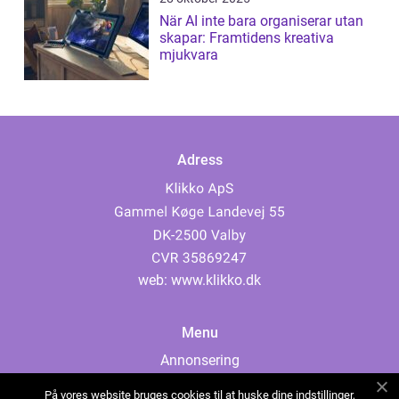
När AI inte bara organiserar utan
skapar: Framtidens kreativa
mjukvara
Adress
web:
www.klikko.dk
Menu
Annonsering
Om oss
På vores website bruges cookies til at huske dine indstillinger,