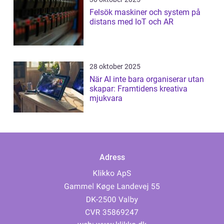
Felsök maskiner och system på
distans med IoT och AR
28 oktober 2025
När AI inte bara organiserar utan
skapar: Framtidens kreativa
mjukvara
Adress