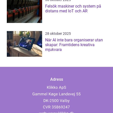
Felsök maskiner och system på
distans med IoT och AR
28 oktober 2025
När AI inte bara organiserar utan
skapar: Framtidens kreativa
mjukvara
Adress