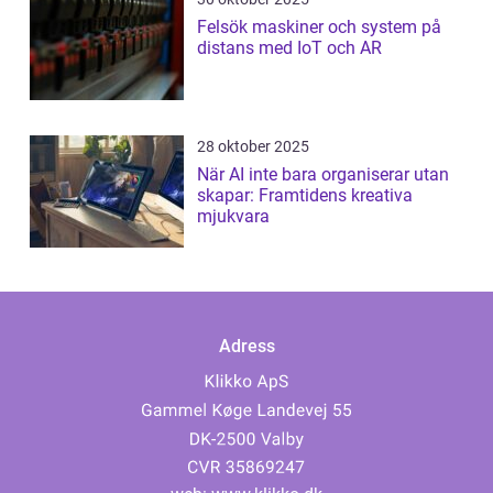
Felsök maskiner och system på
distans med IoT och AR
28 oktober 2025
När AI inte bara organiserar utan
skapar: Framtidens kreativa
mjukvara
Adress