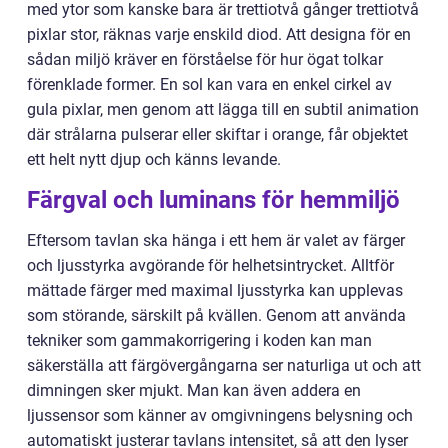
med ytor som kanske bara är trettiotvå gånger trettiotvå
pixlar stor, räknas varje enskild diod. Att designa för en
sådan miljö kräver en förståelse för hur ögat tolkar
förenklade former. En sol kan vara en enkel cirkel av
gula pixlar, men genom att lägga till en subtil animation
där strålarna pulserar eller skiftar i orange, får objektet
ett helt nytt djup och känns levande.
Färgval och luminans för hemmiljö
Eftersom tavlan ska hänga i ett hem är valet av färger
och ljusstyrka avgörande för helhetsintrycket. Alltför
mättade färger med maximal ljusstyrka kan upplevas
som störande, särskilt på kvällen. Genom att använda
tekniker som gammakorrigering i koden kan man
säkerställa att färgövergångarna ser naturliga ut och att
dimningen sker mjukt. Man kan även addera en
ljussensor som känner av omgivningens belysning och
automatiskt justerar tavlans intensitet, så att den lyser