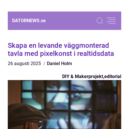
DATORNEWS.
se
Skapa en levande väggmonterad
tavla med pixelkonst i realtidsdata
26 augusti 2025
Daniel Holm
DIY & Makerprojekt
,
editorial