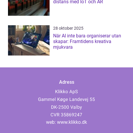
distans med IoT och AR
28 oktober 2025
När AI inte bara organiserar utan
skapar: Framtidens kreativa
mjukvara
Adress
web:
www.klikko.dk