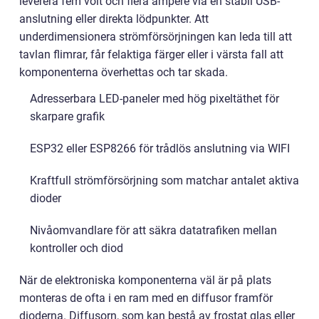
leverera fem volt och flera ampere via en stabil USB-
anslutning eller direkta lödpunkter. Att
underdimensionera strömförsörjningen kan leda till att
tavlan flimrar, får felaktiga färger eller i värsta fall att
komponenterna överhettas och tar skada.
Adresserbara LED-paneler med hög pixeltäthet för
skarpare grafik
ESP32 eller ESP8266 för trådlös anslutning via WIFI
Kraftfull strömförsörjning som matchar antalet aktiva
dioder
Nivåomvandlare för att säkra datatrafiken mellan
kontroller och diod
När de elektroniska komponenterna väl är på plats
monteras de ofta i en ram med en diffusor framför
dioderna. Diffusorn, som kan bestå av frostat glas eller