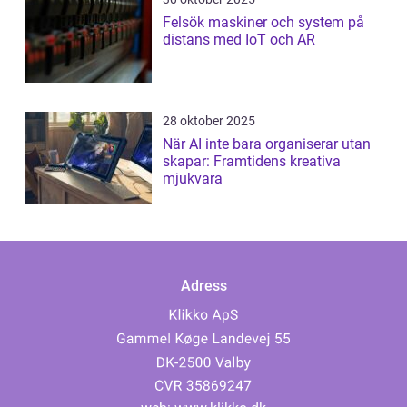
Felsök maskiner och system på
distans med IoT och AR
28 oktober 2025
När AI inte bara organiserar utan
skapar: Framtidens kreativa
mjukvara
Adress