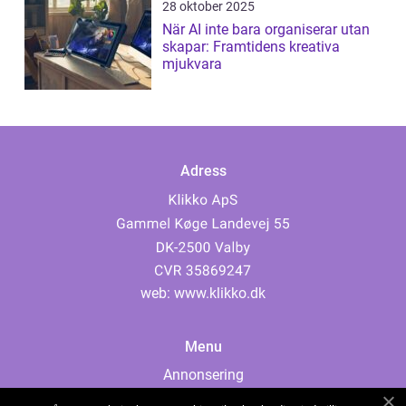
28 oktober 2025
När AI inte bara organiserar utan
skapar: Framtidens kreativa
mjukvara
Adress
web:
www.klikko.dk
Menu
Annonsering
Om oss