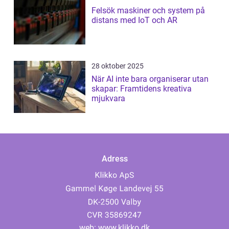
Felsök maskiner och system på
distans med IoT och AR
28 oktober 2025
När AI inte bara organiserar utan
skapar: Framtidens kreativa
mjukvara
Adress
web:
www.klikko.dk