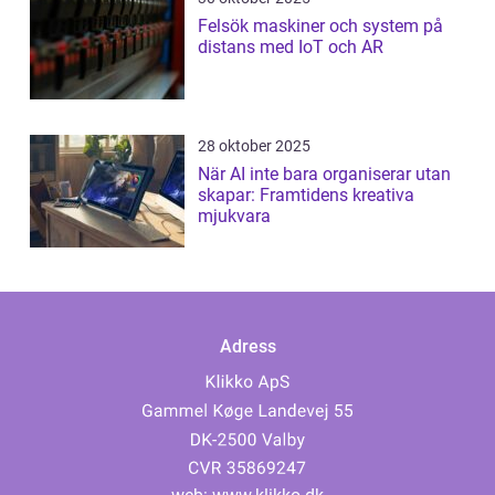
Felsök maskiner och system på
distans med IoT och AR
28 oktober 2025
När AI inte bara organiserar utan
skapar: Framtidens kreativa
mjukvara
Adress