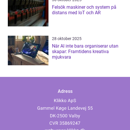
Felsök maskiner och system på
distans med IoT och AR
28 oktober 2025
När AI inte bara organiserar utan
skapar: Framtidens kreativa
mjukvara
Adress