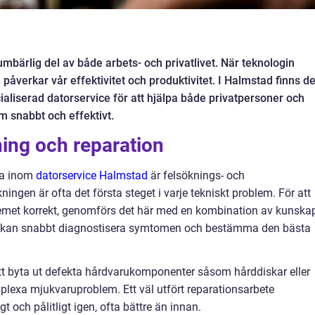
bärlig del av både arbets- och privatlivet. När teknologin
 påverkar vår effektivitet och produktivitet. I Halmstad finns de
cialiserad datorservice för att hjälpa både privatpersoner och
m snabbt och effektivt.
ning och reparation
rna inom
datorservice Halmstad
är felsöknings- och
kningen är ofta det första steget i varje tekniskt problem. För att
blemet korrekt, genomförs det här med en kombination av kunska
r kan snabbt diagnostisera symtomen och bestämma den bästa
att byta ut defekta hårdvarukomponenter såsom hårddiskar eller
plexa mjukvaruproblem. Ett väl utfört reparationsarbete
t och pålitligt igen, ofta bättre än innan.