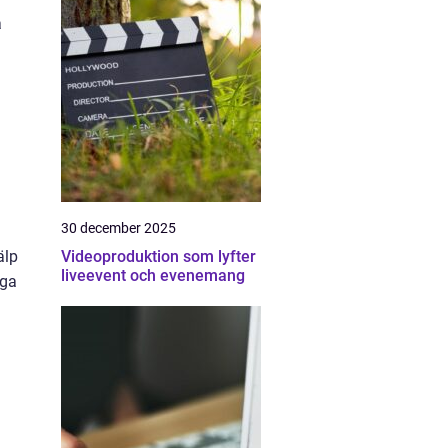
å
30 december 2025
älp
Videoproduktion som lyfter
liveevent och evenemang
gga