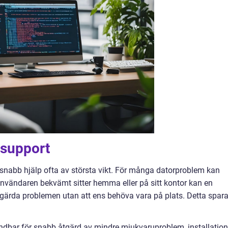
 support
är snabb hjälp ofta av största vikt. För många datorproblem kan
nvändaren bekvämt sitter hemma eller på sitt kontor kan en
 åtgärda problemen utan att ens behöva vara på plats. Detta spara
ändbar för snabb åtgärd av mindre mjukvaruproblem, installation