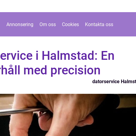
Annonsering
Om oss
Cookies
Kontakta oss
service i Halmstad: En
erhåll med precision
datorservice Halms