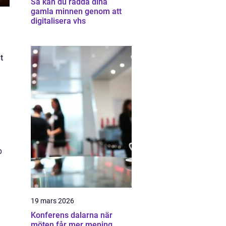
Så kan du rädda dina
gamla minnen genom att
digitalisera vhs
t
p
19 mars 2026
Konferens dalarna när
möten får mer mening