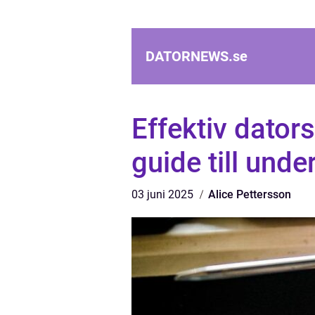
DATORNEWS.
se
Effektiv dator
guide till und
03 juni 2025
Alice Pettersson