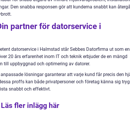
ngar. Den snabba responsen gör att kunderna snabbt kan återg
brott.
n partner för datorservice i
etent datorservice i Halmstad står Sebbes Datorfirma ut som en
r 20 års erfarenhet inom IT och teknik erbjuder de en mängd
on till uppbyggnad och optimering av datorer.
 anpassade lösningar garanterar att varje kund får precis den hj
 dessa proffs kan både privatpersoner och företag känna sig try
östa snabbt och effektivt.
Läs fler inlägg här