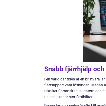
Snabb fjärrhjälp och
I en värld där tiden är en bristvara, 
fjärrsupport vara lösningen. Medan a
tekniker fjärransluta till datorn och
tid och skapar stor flexibilitet.
Denna typ av service är särskilt anv