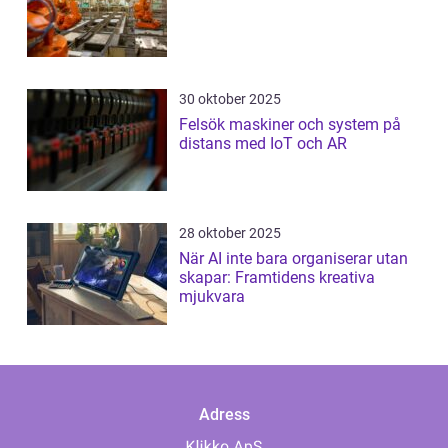
30 oktober 2025
Felsök maskiner och system på
distans med IoT och AR
28 oktober 2025
När AI inte bara organiserar utan
skapar: Framtidens kreativa
mjukvara
Adress