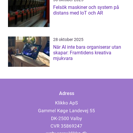
Felsök maskiner och system på
distans med IoT och AR
28 oktober 2025
När AI inte bara organiserar utan
skapar: Framtidens kreativa
mjukvara
Adress