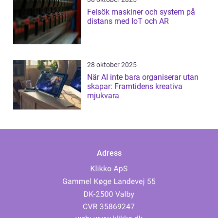
Felsök maskiner och system på
distans med IoT och AR
28 oktober 2025
När AI inte bara organiserar utan
skapar: Framtidens kreativa
mjukvara
Adress