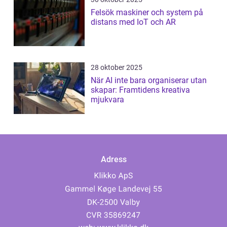
Felsök maskiner och system på
distans med IoT och AR
28 oktober 2025
När AI inte bara organiserar utan
skapar: Framtidens kreativa
mjukvara
Adress