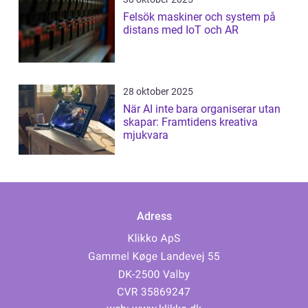
Felsök maskiner och system på
distans med IoT och AR
28 oktober 2025
När AI inte bara organiserar utan
skapar: Framtidens kreativa
mjukvara
Adress