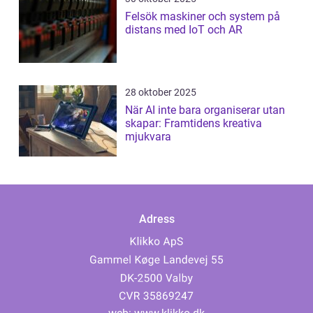
Felsök maskiner och system på
distans med IoT och AR
28 oktober 2025
När AI inte bara organiserar utan
skapar: Framtidens kreativa
mjukvara
Adress