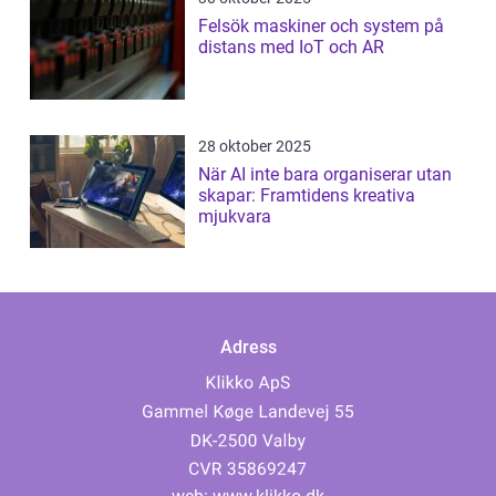
Felsök maskiner och system på
distans med IoT och AR
28 oktober 2025
När AI inte bara organiserar utan
skapar: Framtidens kreativa
mjukvara
Adress