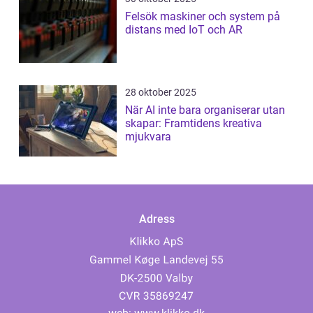
Felsök maskiner och system på
distans med IoT och AR
28 oktober 2025
När AI inte bara organiserar utan
skapar: Framtidens kreativa
mjukvara
Adress