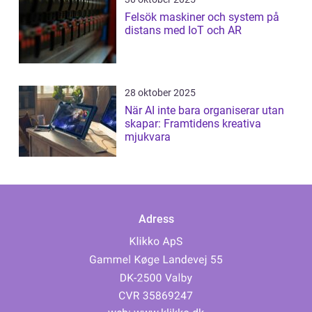
Felsök maskiner och system på
distans med IoT och AR
28 oktober 2025
När AI inte bara organiserar utan
skapar: Framtidens kreativa
mjukvara
Adress