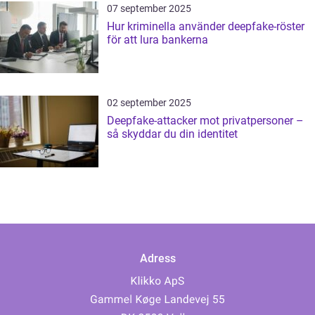
07 september 2025
Hur kriminella använder deepfake-röster
för att lura bankerna
02 september 2025
Deepfake-attacker mot privatpersoner –
så skyddar du din identitet
Adress