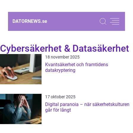
DATORNEWS.
se
Cybersäkerhet & Datasäkerhet
18 november 2025
Kvantsäkerhet och framtidens
datakryptering
17 oktober 2025
Digital paranoia – när säkerhetskulturen
går för långt