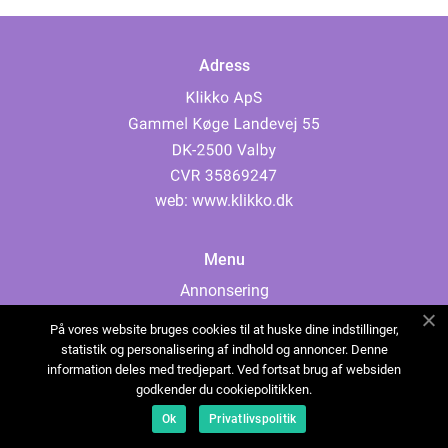
Adress
web:
www.klikko.dk
Menu
Annonsering
Om oss
På vores website bruges cookies til at huske dine indstillinger,
Cookies
statistik og personalisering af indhold og annoncer. Denne
information deles med tredjepart. Ved fortsat brug af websiden
Kontakta oss
godkender du cookiepolitikken.
Sitemap
Ok
Privatlivspolitik